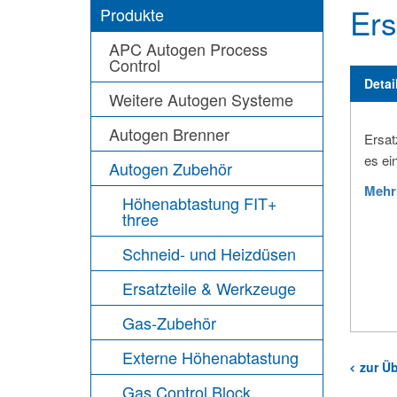
Ers
Produkte
APC Autogen Process
Control
Detai
Weitere Autogen Systeme
Autogen Brenner
Ersat
es ei
Autogen Zubehör
Mehr
Höhenabtastung FIT+
three
Schneid- und Heizdüsen
Ersatzteile & Werkzeuge
Gas-Zubehör
Externe Höhenabtastung
zur Üb
Gas Control Block