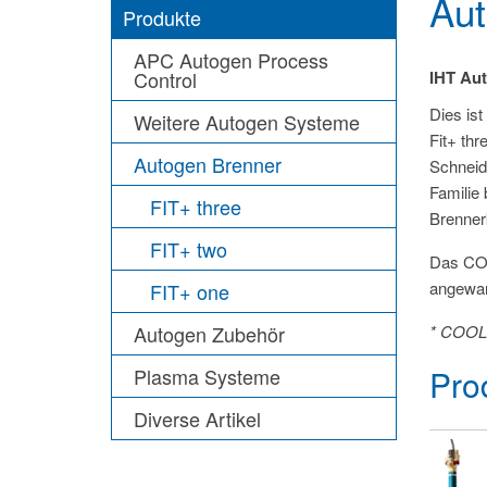
Aut
Produkte
APC Autogen Process
Control
IHT Aut
Dies ist
Weitere Autogen Systeme
Fit+ thr
Autogen Brenner
Schneid
Familie 
FIT+ three
Brenner
FIT+ two
Das C
angewan
FIT+ one
Autogen Zubehör
* COO
Pro
Plasma Systeme
Diverse Artikel