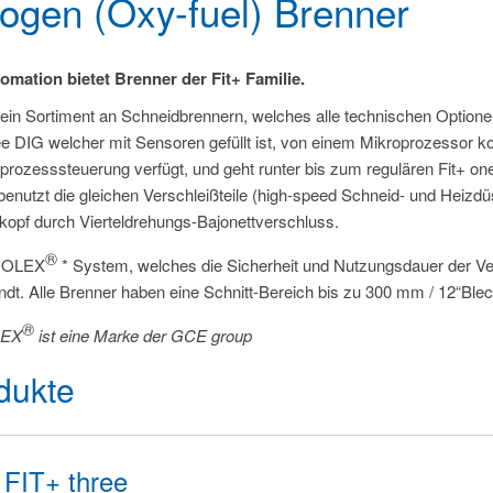
ogen (Oxy-fuel) Brenner
omation bietet Brenner der Fit+ Familie.
 ein Sortiment an Schneidbrennern, welches alle technischen Optionen b
ee DIG welcher mit Sensoren gefüllt ist, von einem Mikroprozessor kon
prozesssteuerung verfügt, und geht runter bis zum regulären Fit+ on
benutzt die gleichen Verschleißteile (high-speed Schneid- und Heizdü
kopf durch Vierteldrehungs-Bajonettverschluss.
®
OOLEX
* System, welches die Sicherheit und Nutzungsdauer der Versc
dt. Alle Brenner haben eine Schnitt-Bereich bis zu 300 mm / 12“Blec
®
LEX
ist eine Marke der GCE group
dukte
FIT+ three